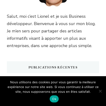
Salut, moi c’est Lionel et je suis Business
développeur. Bienvenue à vous sur mon blog.
Je m’en sers pour partager des articles
informatifs visant à apporter un plus aux
entreprises, dans une approche plus simple.
PUBLICATIONS RÉCENTES
Événement professionnel écoresponsable : méthode
Nous utilisons des cookies pour vous garantir la meilleure
expérience sur notre site web. Si vous continuez à utiliser ce
et leviers concrets
site, nous supposerons que vous en êtes satisfait.
Outils de gestion des horaires et absences en
Ok
entreprise