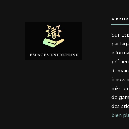
A PROP
Sur Esp
partage
informa
précieu
domaine
innovan
mise en
de gami
des sti
bien pl