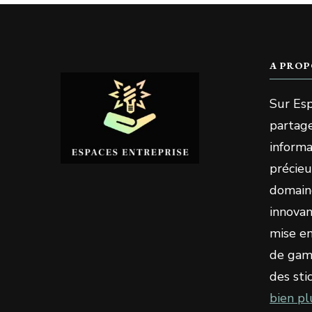
A PROP
Sur Esp
partage
informa
précieu
domaine
innovan
mise en
de gami
des sti
bien pl