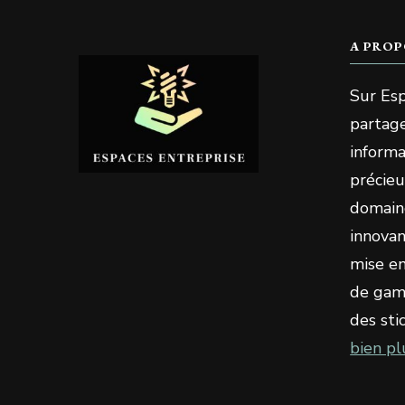
A PROP
Sur Esp
partage
informa
précieu
domaine
innovan
mise en
de gami
des sti
bien pl