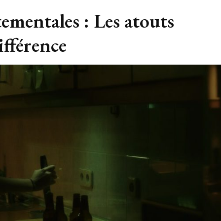
mentales : Les atouts
différence